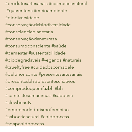
#produtosartesanais
#cosmeticanatural
#quarentena
#meioambiente
#biodiversidade
#conservaçãodabiodiversidade
#conscienciaplanetaria
#conservaçãodanatureza
#consumoconsciente
#saúde
#bemestar
#sustentabilidade
#biodegradaveis
#veganos
#naturais
#crueltyfree
#cuidadoscomapele
#belohorizonte
#presentesartesanais
#presentesbh
#presentescriativos
#compredequemfazbh
#bh
#semtestesemanimais
#saboaria
#slowbeauty
#empreendedorismofeminino
#saboarianatural
#coldprocess
#soapcoldprocess
#responsabilidadesocioambiental