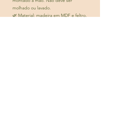
montado a mão. Não deve ser
molhado ou lavado.
🌿 Material: madeira em MDF e feltro.
(31) 98859-2914
gravetosdecheiro@gmail.com
INSTITUCIONAL
INFORMAÇÕES
LOJA VIRTUAL
DÚVIDAS FREQUENTES
NOSSA CAUSA
TROCAS E DEVOLUÇÕES
FALE CONOSCO
LOJAS FÍSICA
DEIXE SEU FEEDBACK
ENTREGAS E PRAZOS
NOSSA HISTÓRIA
NOSSO BLOG
PAGAMENTO
CERTIFICAÇÃO
FORMAS DE PAGAMENTO
DEPOIMENTOS