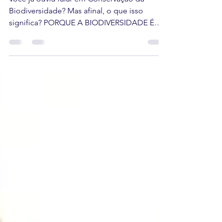
CONSERVAR A
BIODIVERSIDADE?
Você já ouviu falar em Conservação da
Biodiversidade? Mas afinal, o que isso
significa? PORQUE A BIODIVERSIDADE É
TÃO IMPORTANTE? Nesse...